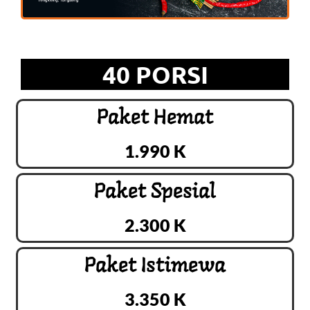
40 PORSI
Paket Hemat
1.990 K
Paket Spesial
2.300 K
Paket Istimewa
3.350 K