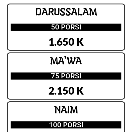
DARUSSALAM
50 PORSI
1.650 K
MA'WA
75 PORSI
2.150 K
NAIM
100 PORSI