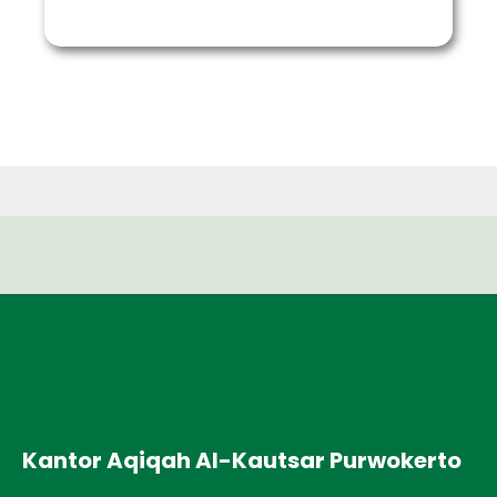
NOMOR REGISTRASI
12340000650221
Kantor Aqiqah Al-Kautsar Purwokerto