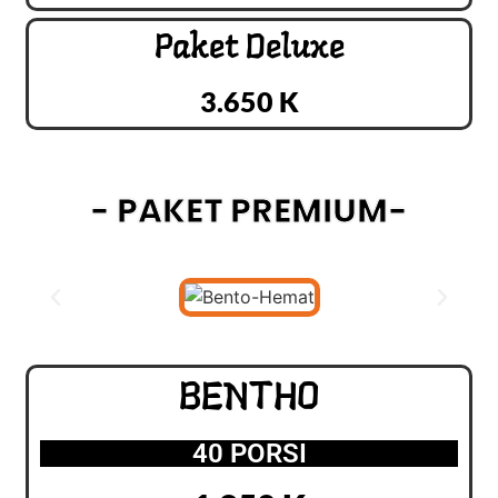
Paket Deluxe
3.650 K
- PAKET PREMIUM-
BENTHO
40 PORSI