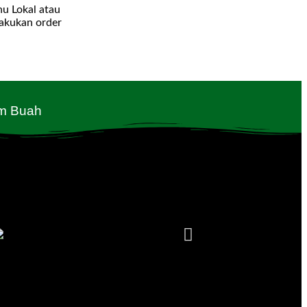
u Lokal atau
akukan order
m Buah