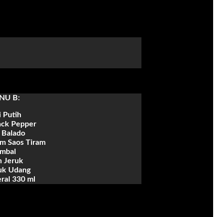
NU B:
 Putih
ack Pepper
 Balado
am Saos Tiram
mbal
 Jeruk
uk Udang
ral 330 ml