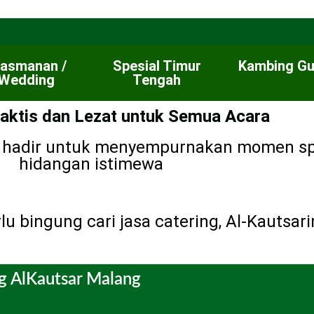
rasmanan /
Spesial Timur
Kambing Gu
Wedding
Tengah
raktis dan Lezat untuk Semua Acara
mi hadir untuk menyempurnakan momen s
hidangan istimewa
u bingung cari jasa catering, Al-Kautsari
g AlKautsar Malang