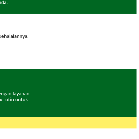
nda.
kehalalannya.
dengan layanan
x rutin untuk