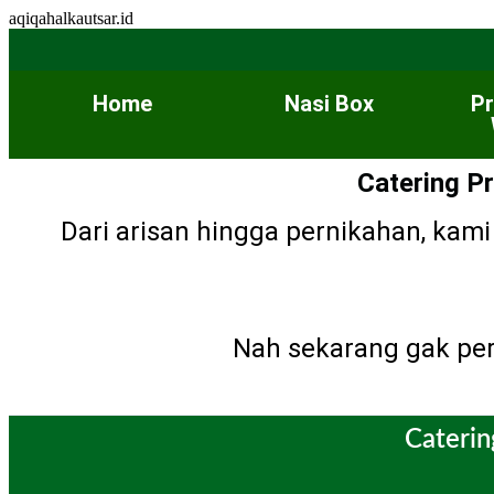
aqiqahalkautsar.id
Home
Nasi Box
P
Catering P
Dari arisan hingga pernikahan, ka
Nah sekarang gak perl
Caterin