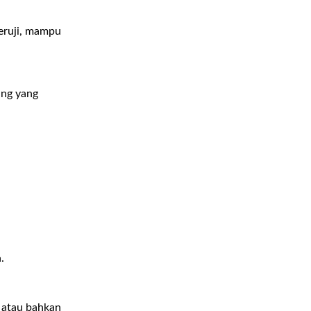
teruji, mampu
ang yang
.
 atau bahkan