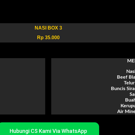
NASI BOX 3
Rp 35.000
ME
Nasi
Beef Bl
Telur
Buncis Sir
Sa
Buah
Kerup
Air Mine
Hubungi CS Kami Via WhatsApp