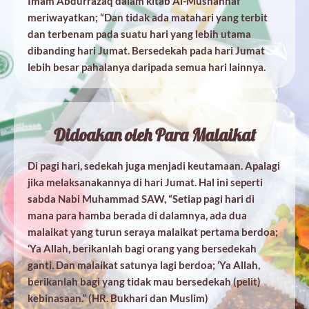
Imam Abdurrazaq dalam kitab Al-Mushannaf
meriwayatkan; “Dan tidak ada matahari yang terbit
dan terbenam pada suatu hari yang lebih utama
dibanding hari Jumat. Bersedekah pada hari Jumat
lebih besar pahalanya daripada semua hari lainnya.
Didoakan oleh Para Malaikat
Di pagi hari, sedekah juga menjadi keutamaan. Apalagi
jika melaksanakannya di hari Jumat. Hal ini seperti
sabda Nabi Muhammad SAW, “Setiap pagi hari di
mana para hamba berada di dalamnya, ada dua
malaikat yang turun seraya malaikat pertama berdoa;
‘Ya Allah, berikanlah bagi orang yang bersedekah
ganti. Dan malaikat satunya lagi berdoa; ‘Ya Allah,
berikanlah bagi yang tidak mau bersedekah (pelit)
kebinasaan.” (HR. Bukhari dan Muslim)